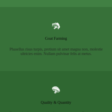
Goat Farming
Phasellus risus turpis, pretium sit amet magna non, molestie
ultricies enim. Nullam pulvinar felis at metus.
Quality & Quantity