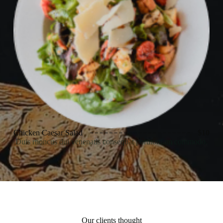
Chicken Caesar Salad
$10
Duis rhoncus dui venenatis consequat portitortiam commodo.
Our clients thought