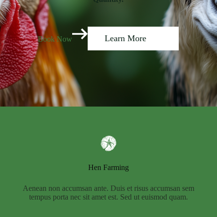
Learn More
Book Now
Hen Farming
Aenean non accumsan ante. Duis et risus accumsan sem
tempus porta nec sit amet est. Sed ut euismod quam.