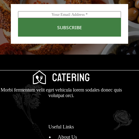
E
m
a
SUBSCRIBE
i
l
*
Morbi fermentum velit eget vehicula lorem sodales donec quis
volutpat orci.
Useful Links
About Us