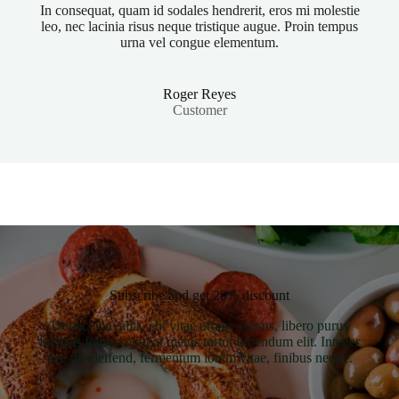
In consequat, quam id sodales hendrerit, eros mi molestie
leo, nec lacinia risus neque tristique augue. Proin tempus
urna vel congue elementum.
Roger Reyes
Customer
Subscribe and get 20% discount
Donec convallis, elit vitae ornare cursus, libero purus
facilisis felisa volutpat metus tortor bibendum elit. Integer
nec mi eleifend, fermentum lorem vitae, finibus neque.